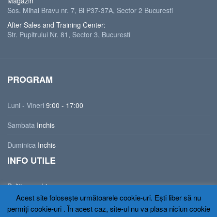
Magazin
Sos. Mihai Bravu nr. 7, Bl P37-37A, Sector 2 Bucuresti
After Sales and Training Center:
Str. Pupitrului Nr. 81, Sector 3, Bucuresti
PROGRAM
Luni - Vineri
9:00 - 17:00
Sambata
Inchis
Duminica
Inchis
INFO UTILE
Politica cookies
Politica de confidentialitate
Acest site folosește următoarele cookie-uri. Ești liber să nu
permiți cookie-uri . În acest caz, site-ul nu va plasa niciun cookie