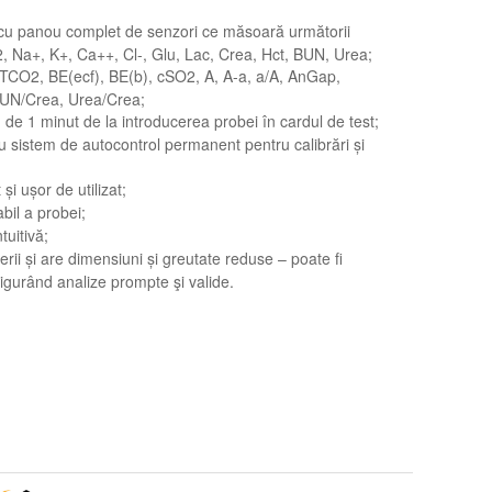
 cu panou complet de senzori ce măsoară următorii
 Na+, K+, Ca++, Cl-, Glu, Lac, Crea, Hct, BUN, Urea;
cTCO2, BE(ecf), BE(b), cSO2, A, A-a, a/A, AnGap,
UN/Crea, Urea/Crea;
 de 1 minut de la introducerea probei în cardul de test;
 sistem de autocontrol permanent pentru calibrări și
i ușor de utilizat;
bil a probei;
tuitivă;
terii și are dimensiuni și greutate reduse – poate fi
igurând analize prompte şi valide.