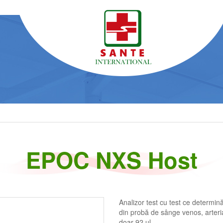
EPOC NXS Host
Analizor test cu test ce determină
din probă de sânge venos, arteria
doar 92 µl.