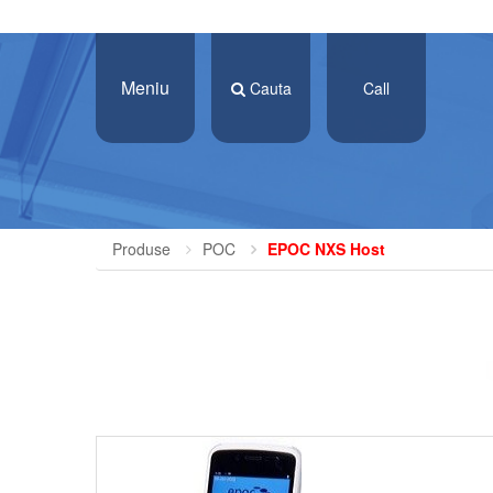
Meniu
Cauta
Call
Produse
POC
EPOC NXS Host