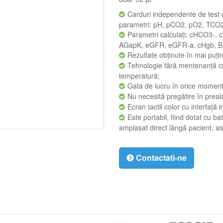
Carduri independente de test
parametri: pH, pCO2, pO2, TCO2,
Parametri calculați: cHCO3-, 
AGapK, eGFR, eGFR-a, cHgb, B
Rezultate obținute în mai puțin
Tehnologie fără mentenanță cu
temperatură;
Gata de lucru în orice moment ș
Nu necesită pregătire în preala
Ecran tactil color cu interfață in
Este portabil, fiind dotat cu ba
amplasat direct lângă pacient, as
Contactati-ne