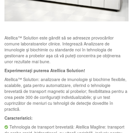
Atellica™ Solution este gândit să se adreseze provocărilor
comune laboratoarelor clinice. Integrează Analizoare de
imunologie şi biochimie cu standarde noi în tehnologia de
gestionare a probelor aşa că vă puteţi concentra pe obţinerea
unor rezultate mai bune.
Experimentaţi puterea Atellica Solution!
Atellica™ Solution: analizoare de imunologie şi biochime flexibile,
scalabile, gata pentru automatizare, oferind o tehnologie
brevetată de transport magnetic al probelor; flexibilitatea pentru a
crea peste 300 de configuraţii individualizabile; şi un test
cuprinzător de meniuri cu tehnolgii de detecţie dovedite în
practică.
Caracteristici:
Tehnologia de transport brevetată: Atellica Magline: transport
de probe rapid, bidirecţional, cu viteză variabilă, inclusiv pentru