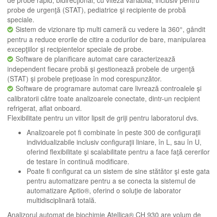
probe de urgenţă (STAT), pediatrice şi recipiente de probă
speciale.
Sistem de vizionare tip multi cameră cu vedere la 360°, gândit
pentru a reduce erorile de citire a codurilor de bare, manipularea
excepţiilor şi recipientelor speciale de probe.
Software de planificare automat care caracterizează
independent fiecare probă şi gestionează probele de urgenţă
(STAT) şi probele preţioase în mod corespunzător.
Software de programare automat care livrează controalele şi
calibratorii către toate analizoarele conectate, dintr-un recipient
refrigerat, aflat onboard.
Flexibilitate pentru un viitor lipsit de griji pentru laboratorul dvs.
Analizoarele pot fi combinate în peste 300 de configuraţii
individualizabile inclusiv configuraţii liniare, în L, sau în U,
oferind flexibilitate şi scalabilitate pentru a face faţă cererilor
de testare în continuă modificare.
Poate fi configurat ca un sistem de sine stătător şi este gata
pentru automatizare pentru a se conecta la sistemul de
automatizare Aptio®, oferind o soluţie de laborator
multidisciplinară totală.
Analizorul automat de biochimie Atellica® CH 930 are volum de