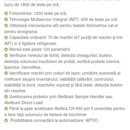
lucru de 1800 de teste pe oră.
Fotometrice: 1200 teste pe oră.
Tehnologie Multisenzor Integrat (IMT): 600 de teste pe oră.
Utilizează microvolume atît pentru testele fotometrice cat si
pentru ionograma
Capacitate onboard: 70 de reactivi (67 poziţii de reactivi şi trei
IMT) in 2 figidere refrigerate.
Meniul este peste 120 parametrii.
Verificare nivelului de lichid, detecția cheagurilor, bulelor,
detecția volumului insuficient de probă; verifică probele icterice,
lipemice, hemolitice.
Identificare reactivi prin coduri de bare; urmărire automată și
notificare asupra inventarului, validității calibrării, controlului,
stabilității la bord, reactivilor expirați și fără teste; detecția bulelor
din reactive.
Gestionarea probelor prin Atellica® Sample Handler sau
Atellica® Direct Load.
Până la şase analizoare Atellica CH 930 pot fi conectate pentru
a face faţă volumului de testare de biochimie
Posibilitatea connectării la automatizare: APTIO