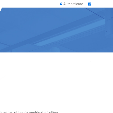
Autentificare
 cardiac și funcția ventriculului stâng