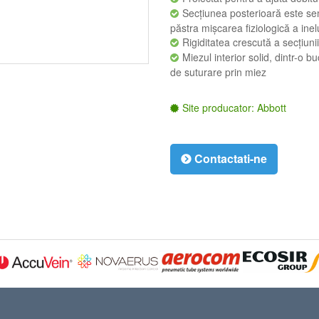
Secțiunea posterioară este sem
păstra mișcarea fiziologică a inelu
Rigiditatea crescută a secțiun
Miezul interior solid, dintr-o b
de suturare prin miez
Site producator: Abbott
Contactati-ne