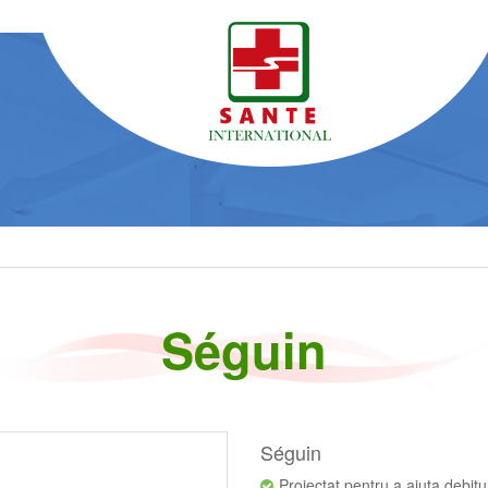
Séguin
Séguin
Proiectat pentru a ajuta debitul